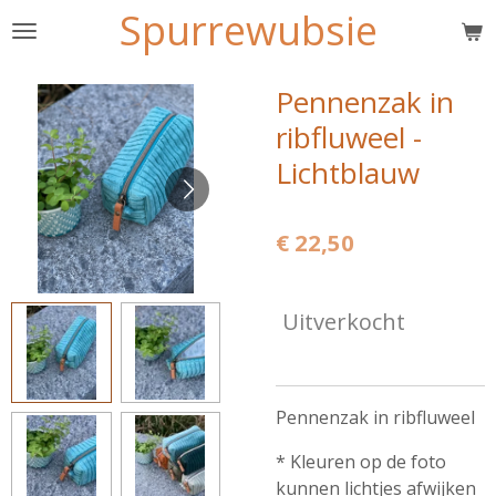
Spurrewubsie
Ga
direct
naar
Pennenzak in
de
ribfluweel -
hoofdinhoud
Lichtblauw
€ 22,50
Uitverkocht
Pennenzak in ribfluweel
* Kleuren op de foto
kunnen lichtjes afwijken