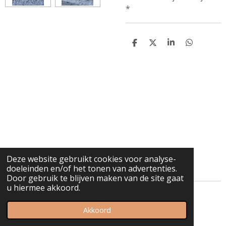
*
D
D
S
D
e
e
h
e
l
e
a
l
e
l
r
e
n
e
n
Deze website gebruikt cookies voor analyse-
doeleinden en/of het tonen van advertenties.
Door gebruik te blijven maken van de site gaat
u hiermee akkoord.
© 2021 - 2026 Spurrewubsie
Akkoord
Powered by
JouwWeb