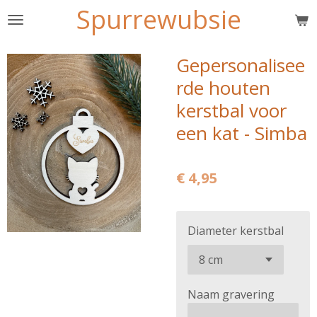
Spurrewubsie
Ga
direct
naar
Gepersonalisee
de
rde houten
hoofdinhoud
kerstbal voor
een kat - Simba
€ 4,95
Diameter kerstbal
Naam gravering