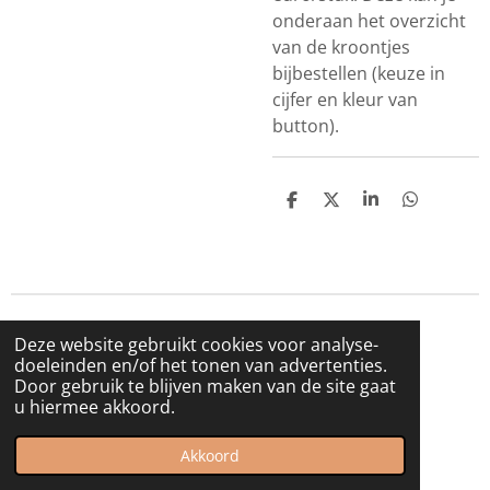
onderaan het overzicht
van de kroontjes
bijbestellen (keuze in
cijfer en kleur van
button).
D
D
S
D
e
e
h
e
l
e
a
l
e
l
r
e
n
e
n
© 2021 - 2026 Spurrewubsie
Deze website gebruikt cookies voor analyse-
Powered by
JouwWeb
doeleinden en/of het tonen van advertenties.
Door gebruik te blijven maken van de site gaat
u hiermee akkoord.
Akkoord