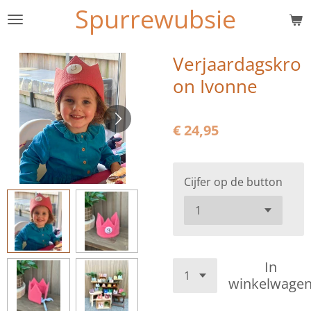
Spurrewubsie
Ga
direct
naar
Verjaardagskro
de
on Ivonne
hoofdinhoud
€ 24,95
Cijfer op de button
In
winkelwage