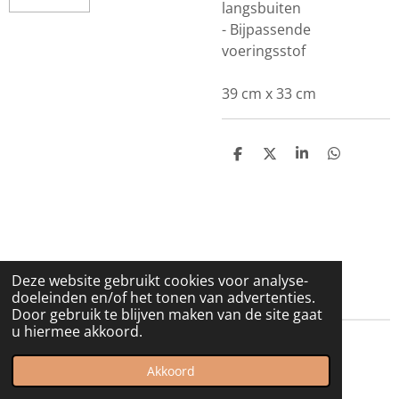
langsbuiten
- Bijpassende
voeringsstof
39 cm x 33 cm
D
D
S
D
e
e
h
e
l
e
a
l
e
l
r
e
n
e
n
Deze website gebruikt cookies voor analyse-
doeleinden en/of het tonen van advertenties.
Door gebruik te blijven maken van de site gaat
u hiermee akkoord.
© 2021 - 2026 Spurrewubsie
Akkoord
Powered by
JouwWeb