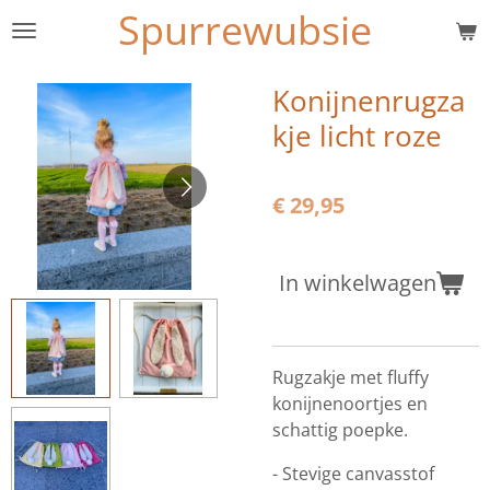
Spurrewubsie
Ga
direct
naar
Konijnenrugza
de
kje licht roze
hoofdinhoud
€ 29,95
In winkelwagen
Rugzakje met fluffy
konijnenoortjes en
schattig poepke.
- Stevige canvasstof