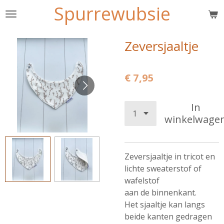
Spurrewubsie
Ga
direct
naar
Zeversjaaltje
de
hoofdinhoud
€ 7,95
In
winkelwage
Zeversjaaltje in tricot en
lichte sweaterstof of
wafelstof
aan de binnenkant.
Het sjaaltje kan langs
beide kanten gedragen