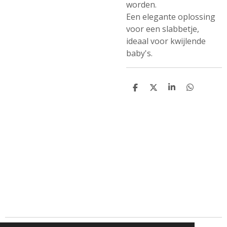
worden.
Een elegante oplossing
voor een slabbetje,
ideaal voor kwijlende
baby's.
D
D
S
D
e
e
h
e
l
e
a
l
e
l
r
e
n
e
n