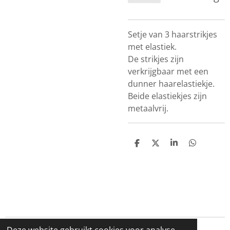
Setje van 3 haarstrikjes
met elastiek.
De strikjes zijn
verkrijgbaar met een
dunner haarelastiekje.
Beide elastiekjes zijn
metaalvrij.
D
D
S
D
e
e
h
e
l
e
a
l
e
l
r
e
n
e
n