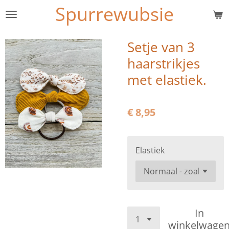
Spurrewubsie
Ga
direct
naar
Setje van 3
de
haarstrikjes
hoofdinhoud
met elastiek.
€ 8,95
Elastiek
In
winkelwage