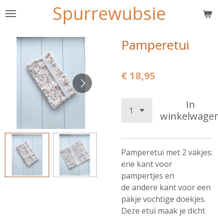
Spurrewubsie
Ga
direct
naar
Pamperetui
de
hoofdinhoud
€ 18,95
In
winkelwage
Pamperetui met 2 vakjes:
ene kant voor
pampertjes en
de andere kant voor een
pakje vochtige doekjes.
Deze etui maak je dicht