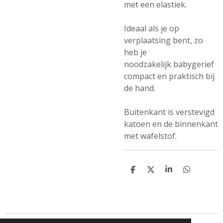
met een elastiek.
Ideaal als je op
verplaatsing bent, zo
heb je
noodzakelijk babygerief
compact en praktisch bij
de hand.
Buitenkant is verstevigd
katoen en de binnenkant
met wafelstof.
D
D
S
D
e
e
h
e
l
e
a
l
e
l
r
e
n
e
n