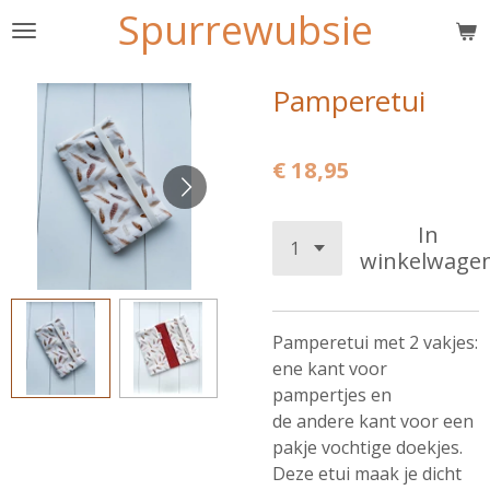
Spurrewubsie
Ga
direct
naar
Pamperetui
de
hoofdinhoud
€ 18,95
In
winkelwage
Pamperetui met 2 vakjes:
ene kant voor
pampertjes en
de andere kant voor een
pakje vochtige doekjes.
Deze etui maak je dicht