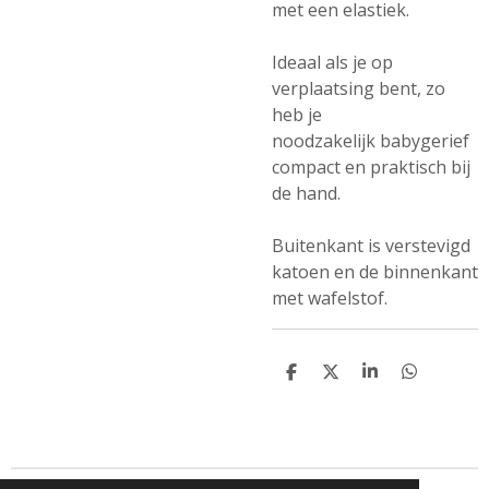
met een elastiek.
Ideaal als je op
verplaatsing bent, zo
heb je
noodzakelijk babygerief
compact en praktisch bij
de hand.
Buitenkant is verstevigd
katoen en de binnenkant
met wafelstof.
D
D
S
D
e
e
h
e
l
e
a
l
e
l
r
e
n
e
n