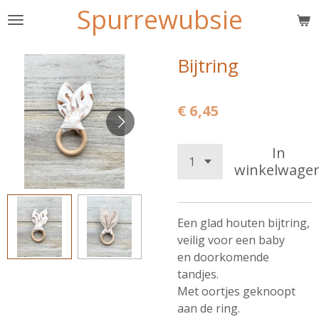
Spurrewubsie
Ga
direct
naar
Bijtring
de
hoofdinhoud
€ 6,45
In
winkelwage
Een glad houten bijtring,
veilig voor een baby
en doorkomende
tandjes.
Met oortjes geknoopt
aan de ring.