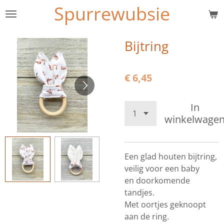
Spurrewubsie
Ga
direct
naar
Bijtring
de
hoofdinhoud
€ 6,45
In
winkelwage
Een glad houten bijtring,
veilig voor een baby
en doorkomende
tandjes.
Met oortjes geknoopt
aan de ring.