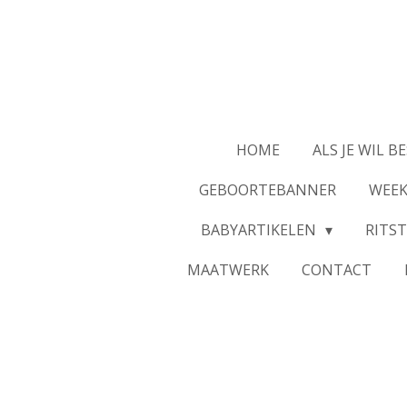
Ga
direct
naar
de
hoofdinhoud
HOME
ALS JE WIL BE
GEBOORTEBANNER
WEE
BABYARTIKELEN
RITST
MAATWERK
CONTACT