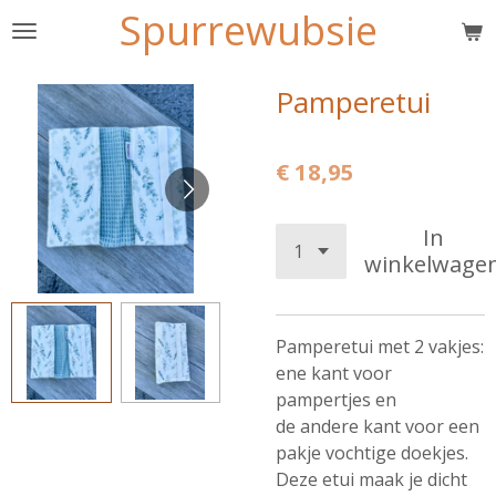
Spurrewubsie
Ga
direct
naar
Pamperetui
de
hoofdinhoud
€ 18,95
In
winkelwage
Pamperetui met 2 vakjes:
ene kant voor
pampertjes en
de andere kant voor een
pakje vochtige doekjes.
Deze etui maak je dicht