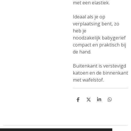
met een elastiek.
Ideaal als je op
verplaatsing bent, zo
heb je
noodzakelijk babygerief
compact en praktisch bij
de hand.
Buitenkant is verstevigd
katoen en de binnenkant
met wafelstof.
D
D
S
D
e
e
h
e
l
e
a
l
e
l
r
e
n
e
n