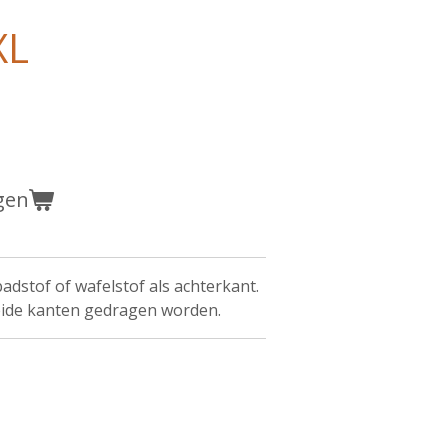
XL
gen
badstof of wafelstof als achterkant.
beide kanten gedragen worden.