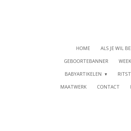
Ga
direct
naar
de
hoofdinhoud
HOME
ALS JE WIL BE
GEBOORTEBANNER
WEE
BABYARTIKELEN
RITST
MAATWERK
CONTACT