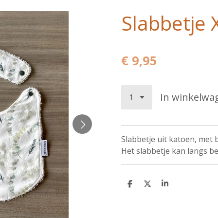
Slabbetje 
€ 9,95
In winkelwa
Slabbetje uit katoen, met 
Het slabbetje kan langs 
D
D
S
e
e
h
l
e
a
e
l
r
n
e