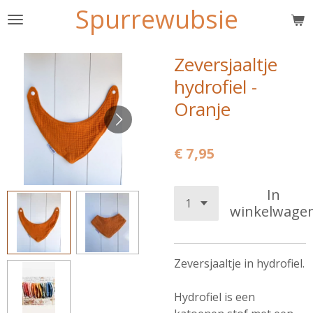
Spurrewubsie
Ga
direct
naar
Zeversjaaltje
de
hydrofiel -
hoofdinhoud
Oranje
€ 7,95
In
winkelwage
Zeversjaaltje in hydrofiel.
Hydrofiel is een