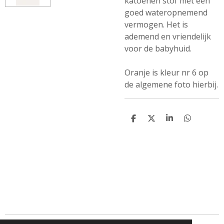
katoenen stof met een
goed wateropnemend
vermogen. Het is
ademend en vriendelijk
voor de babyhuid.
Oranje is kleur nr 6 op
de algemene foto hierbij.
D
D
S
D
e
e
h
e
l
e
a
l
e
l
r
e
n
e
n