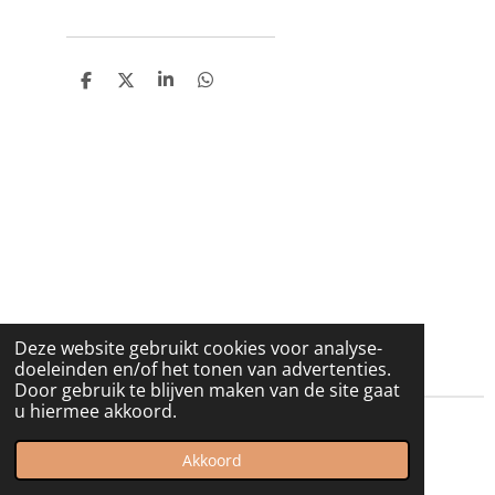
D
D
S
D
e
e
h
e
l
e
a
l
e
l
r
e
n
e
n
Deze website gebruikt cookies voor analyse-
doeleinden en/of het tonen van advertenties.
Door gebruik te blijven maken van de site gaat
u hiermee akkoord.
© 2021 - 2026 Spurrewubsie
Akkoord
Powered by
JouwWeb