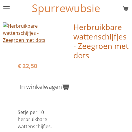
Spurrewubsie
Ga
direct
naar
Herbruikbare
de
wattenschijfjes
hoofdinhoud
- Zeegroen met
dots
€ 22,50
In winkelwagen
Setje per 10
herbruikbare
wattenschijfjes.