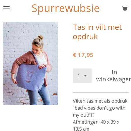
Spurrewubsie
Ga
direct
naar
Tas in vilt met
de
opdruk
hoofdinhoud
€ 17,95
In
winkelwage
Vilten tas met als opdruk
"bad vibes don't go with
my outfit"
Afmetingen:
49 x 39 x
13,5 cm