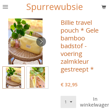
Spurrewubsie
Ga
direct
naar
Billie travel
de
pouch * Gele
hoofdinhoud
bamboo
badstof -
voering
zalmkleur
gestreept *
€ 32,95
In
winkelwage