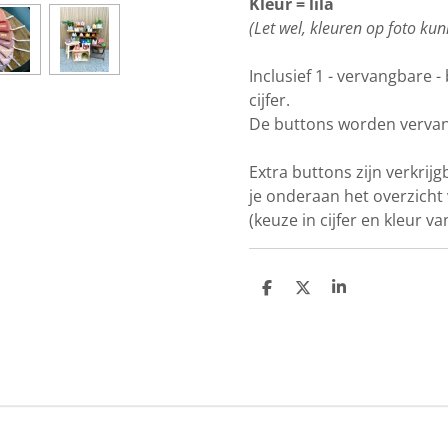
Kleur = lila
(Let wel, kleuren op foto kun
Inclusief 1 - vervangbare 
cijfer.
De buttons worden vervan
Extra buttons zijn verkrij
je onderaan het overzicht 
(keuze in cijfer en kleur va
D
D
S
e
e
h
l
e
a
e
l
r
n
e