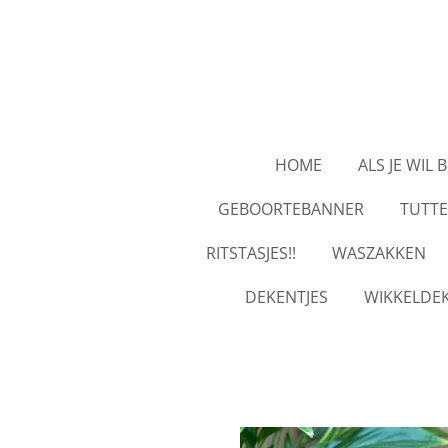
Ga
direct
naar
de
hoofdinhoud
HOME
ALS JE WIL 
GEBOORTEBANNER
TUTT
RITSTASJES!!
WASZAKKEN
DEKENTJES
WIKKELDEK