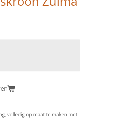
gskroon Zulma
gen
ing, volledig op maat te maken met